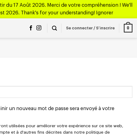
ir du 17 Août 2026. Merci de votre compréhension ! We'll
ust 2026. Thank's for your understanding!
Ignorer
0
Se connecter / S’inscrire
finir un nouveau mot de passe sera envoyé à votre
nt utilisées pour améliorer votre expérience sur ce site web,
mpte et à d'autres fins décrites dans notre
politique de