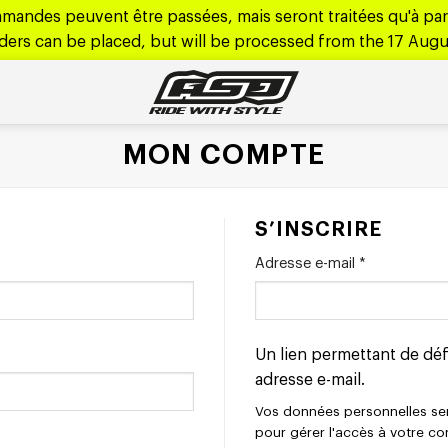
mandes peuvent être passées, mais seront traitées qu'à part
rders can be placed, but will be processed from the 17 Aug
MON COMPTE
S’INSCRIRE
Obligatoire
Adresse e-mail
*
Un lien permettant de dé
adresse e-mail.
Vos données personnelles sero
pour gérer l'accès à votre co