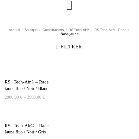
Accueil
/
Boutique
/
Combinaisons
/
RS Tech-Air®
/
RS Tech-Air® - Race
/
Base jaune
FILTRER
RS | Tech-Air® – Race
Jaune fluo / Noir / Blanc
2800,00
€
–
3900,00
€
RS | Tech-Air® – Race
Jaune fluo / Noir / Gris