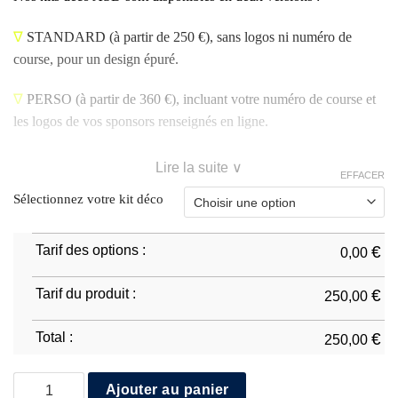
∇
STANDARD
(à partir de 250 €), sans logos ni numéro de
course, pour un design épuré.
∇
PERSO
(à partir de 360 €), incluant votre numéro de course et
les logos de vos sponsors renseignés en ligne.
Lire la suite ∨
EFFACER
Sélectionnez votre kit déco
Tarif des options :
€
0,00
Tarif du produit :
€
250,00
Total :
€
250,00
quantité de Aprilia RSV4 1000 2009/14
Ajouter au panier