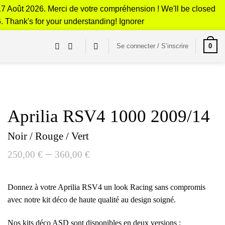
17 Août 2026. Merci de votre compréhension ! We'll be closed
6. Thank's for your understanding!
Ignorer
0
Se connecter / S’inscrire
Aprilia RSV4 1000 2009/14
Noir / Rouge / Vert
–
250,00
€
360,00
€
Donnez à votre Aprilia RSV4 un look Racing sans compromis
avec notre kit déco de haute qualité au design soigné.
Nos kits déco ASD sont disponibles en deux versions :