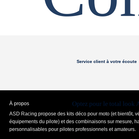
Service client à votre écoute
Optez pour le total look
À propos
ASD Racing propose des kits déco pour moto (et bientôt, vél
équipements du pilote) et des combinaisons sur mesure, 
personnalisables pour pilotes professionnels et amateurs.