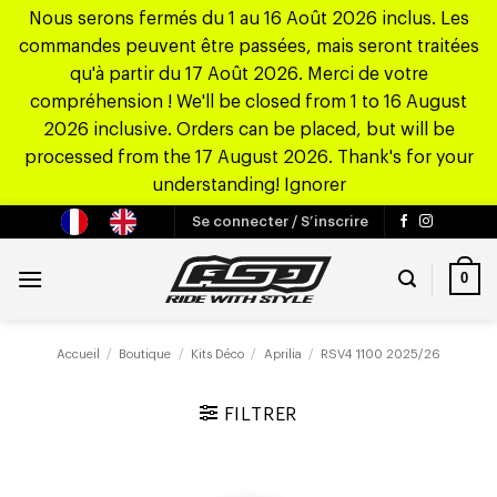
Nous serons fermés du 1 au 16 Août 2026 inclus. Les
commandes peuvent être passées, mais seront traitées
qu'à partir du 17 Août 2026. Merci de votre
compréhension ! We'll be closed from 1 to 16 August
2026 inclusive. Orders can be placed, but will be
processed from the 17 August 2026. Thank's for your
understanding!
Ignorer
Passer
Se connecter / S’inscrire
au
contenu
0
Accueil
/
Boutique
/
Kits Déco
/
Aprilia
/
RSV4 1100 2025/26
FILTRER