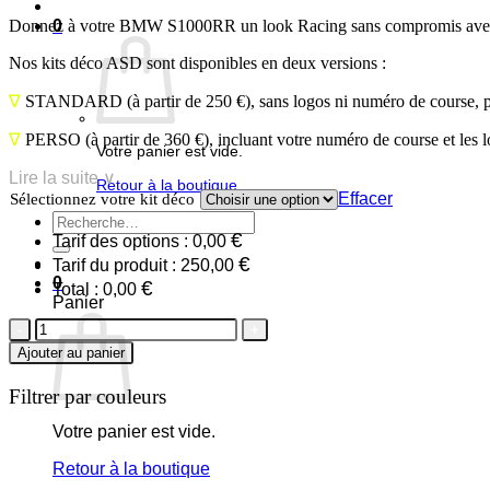
Donnez à votre BMW S1000RR un look Racing sans compromis avec no
0
Nos kits déco ASD sont disponibles en deux versions :
∇
STANDARD
(à partir de 250 €), sans logos ni numéro de course, 
∇
PERSO
(à partir de 360 €), incluant votre numéro de course et les 
Votre panier est vide.
Lire la suite ∨
Retour à la boutique
Effacer
Sélectionnez votre kit déco
Recherche
€
pour :
Tarif des options :
0,00
€
Tarif du produit :
250,00
0
€
Total :
0,00
Panier
quantité
de
Ajouter au panier
BMW
S1000RR
Filtrer par couleurs
2009/11
D2
Votre panier est vide.
Retour à la boutique