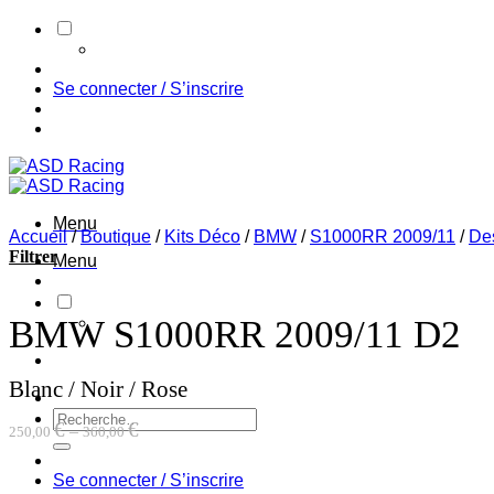
Passer
au
contenu
Se connecter / S’inscrire
Menu
Accueil
/
Boutique
/
Kits Déco
/
BMW
/
S1000RR 2009/11
/
De
Filtrer
Menu
BMW S1000RR 2009/11 D2
Blanc / Noir / Rose
Recherche
€
€
–
250,00
360,00
pour :
Se connecter / S’inscrire