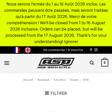
Nous serons fermés du 1 au 16 Août 2026 inclus. Les
commandes peuvent être passées, mais seront traitées
qu'à partir du 17 Août 2026. Merci de votre
compréhension ! We'll be closed from 1 to 16 August
2026 inclusive. Orders can be placed, but will be
processed from the 17 August 2026. Thank's for your
understanding!
Ignorer
Passer
Se connecter / S’inscrire
au
contenu
0
Accueil
/
Boutique
/
Kits Déco
/
Ducati
/
848
FILTRER