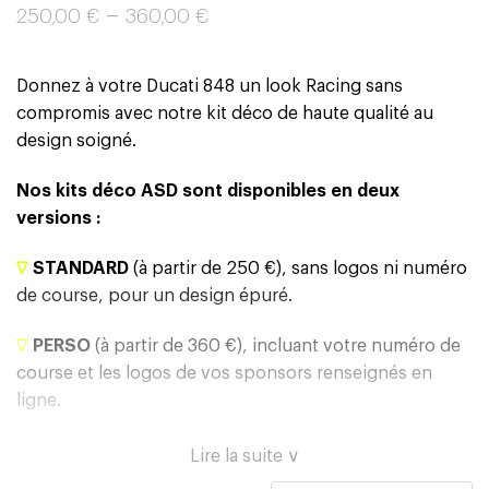
–
250,00
€
360,00
€
Donnez à votre Ducati 848 un look Racing sans
compromis avec notre kit déco de haute qualité au
design soigné.
Nos kits déco ASD sont disponibles en deux
versions :
∇
STANDARD
(à partir de 250 €), sans logos ni numéro
de course, pour un design épuré.
∇
PERSO
(à partir de 360 €), incluant votre numéro de
course et les logos de vos sponsors renseignés en
ligne.
Lire la suite ∨