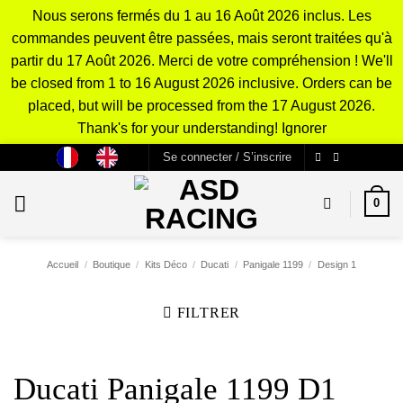
Nous serons fermés du 1 au 16 Août 2026 inclus. Les
commandes peuvent être passées, mais seront traitées qu'à
partir du 17 Août 2026. Merci de votre compréhension ! We'll
be closed from 1 to 16 August 2026 inclusive. Orders can be
placed, but will be processed from the 17 August 2026.
Thank's for your understanding!
Ignorer
Passer
Se connecter / S’inscrire
au
contenu
0
Accueil
/
Boutique
/
Kits Déco
/
Ducati
/
Panigale 1199
/
Design 1
FILTRER
Ducati Panigale 1199 D1