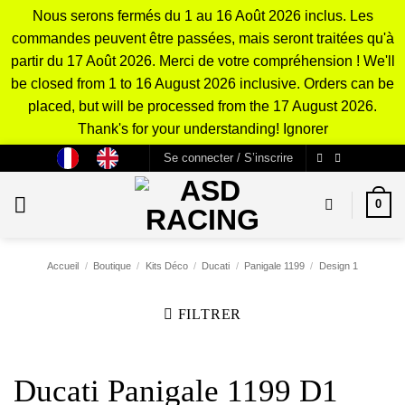
Nous serons fermés du 1 au 16 Août 2026 inclus. Les
commandes peuvent être passées, mais seront traitées qu'à
partir du 17 Août 2026. Merci de votre compréhension ! We'll
be closed from 1 to 16 August 2026 inclusive. Orders can be
placed, but will be processed from the 17 August 2026.
Thank's for your understanding!
Ignorer
Passer
Se connecter / S’inscrire
au
contenu
0
Accueil
/
Boutique
/
Kits Déco
/
Ducati
/
Panigale 1199
/
Design 1
FILTRER
Ducati Panigale 1199 D1