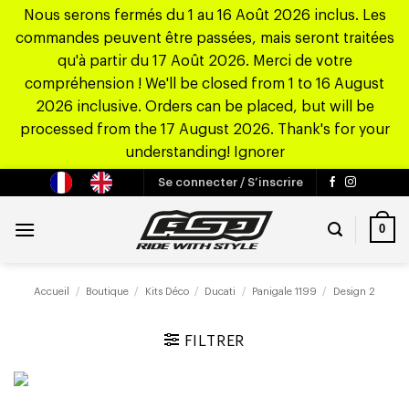
Nous serons fermés du 1 au 16 Août 2026 inclus. Les
commandes peuvent être passées, mais seront traitées
qu'à partir du 17 Août 2026. Merci de votre
compréhension ! We'll be closed from 1 to 16 August
2026 inclusive. Orders can be placed, but will be
processed from the 17 August 2026. Thank's for your
understanding!
Ignorer
Passer
Se connecter / S’inscrire
au
contenu
0
Accueil
/
Boutique
/
Kits Déco
/
Ducati
/
Panigale 1199
/
Design 2
FILTRER