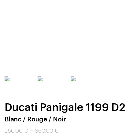
Ducati Panigale 1199 D2
Blanc / Rouge / Noir
–
250,00
€
360,00
€