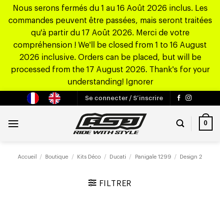
Nous serons fermés du 1 au 16 Août 2026 inclus. Les
commandes peuvent être passées, mais seront traitées
qu'à partir du 17 Août 2026. Merci de votre
compréhension ! We'll be closed from 1 to 16 August
2026 inclusive. Orders can be placed, but will be
processed from the 17 August 2026. Thank's for your
understanding!
Ignorer
Passer
Se connecter / S’inscrire
au
contenu
0
Accueil
/
Boutique
/
Kits Déco
/
Ducati
/
Panigale 1299
/
Design 2
FILTRER