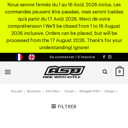
Nous serons fermés du 1 au 16 Août 2026 inclus. Les
commandes peuvent être passées, mais seront traitées
qu'à partir du 17 Août 2026. Merci de votre
compréhension ! We'll be closed from 1 to 16 August
2026 inclusive. Orders can be placed, but will be
processed from the 17 August 2026. Thank's for your
understanding!
Ignorer
Passer
Se connecter / S’inscrire
au
contenu
0
Accueil
/
Boutique
/
Kits Déco
/
Ducati
/
Panigale 899
/
Design 1
FILTRER