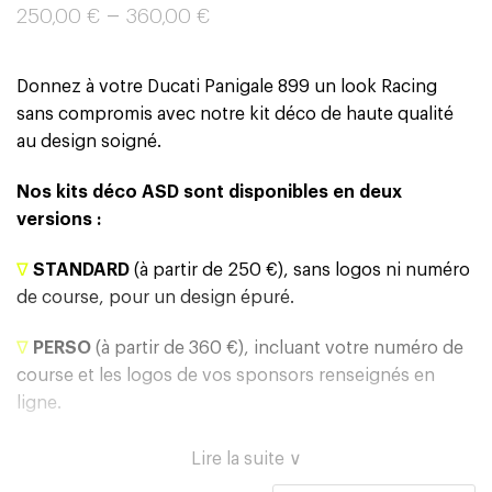
–
250,00
€
360,00
€
Donnez à votre Ducati Panigale 899 un look Racing
sans compromis avec notre kit déco de haute qualité
au design soigné.
Nos kits déco ASD sont disponibles en deux
versions :
∇
STANDARD
(à partir de 250 €), sans logos ni numéro
de course, pour un design épuré.
∇
PERSO
(à partir de 360 €), incluant votre numéro de
course et les logos de vos sponsors renseignés en
ligne.
Lire la suite ∨