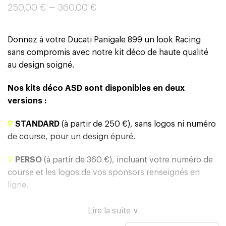
–
250,00
€
360,00
€
Donnez à votre Ducati Panigale 899 un look Racing
sans compromis avec notre kit déco de haute qualité
au design soigné.
Nos kits déco ASD sont disponibles en deux
versions :
∇
STANDARD
(à partir de 250 €), sans logos ni numéro
de course, pour un design épuré.
∇
PERSO
(à partir de 360 €), incluant votre numéro de
course et les logos de vos sponsors renseignés en
ligne.
Lire la suite ∨