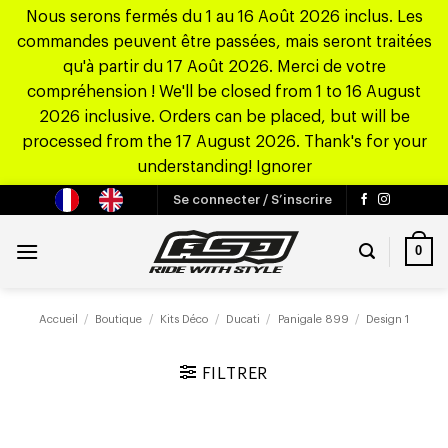
Nous serons fermés du 1 au 16 Août 2026 inclus. Les
commandes peuvent être passées, mais seront traitées
qu'à partir du 17 Août 2026. Merci de votre
compréhension ! We'll be closed from 1 to 16 August
2026 inclusive. Orders can be placed, but will be
processed from the 17 August 2026. Thank's for your
understanding!
Ignorer
Passer
Se connecter / S’inscrire
au
contenu
0
Accueil
/
Boutique
/
Kits Déco
/
Ducati
/
Panigale 899
/
Design 1
FILTRER