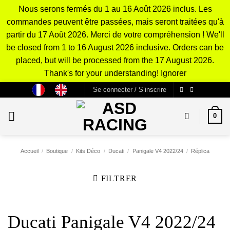
Nous serons fermés du 1 au 16 Août 2026 inclus. Les
commandes peuvent être passées, mais seront traitées qu'à
partir du 17 Août 2026. Merci de votre compréhension ! We'll
be closed from 1 to 16 August 2026 inclusive. Orders can be
placed, but will be processed from the 17 August 2026.
Thank's for your understanding!
Ignorer
Passer
Se connecter / S’inscrire
au
contenu
0
Accueil
/
Boutique
/
Kits Déco
/
Ducati
/
Panigale V4 2022/24
/
Réplica
FILTRER
Ducati Panigale V4 2022/24