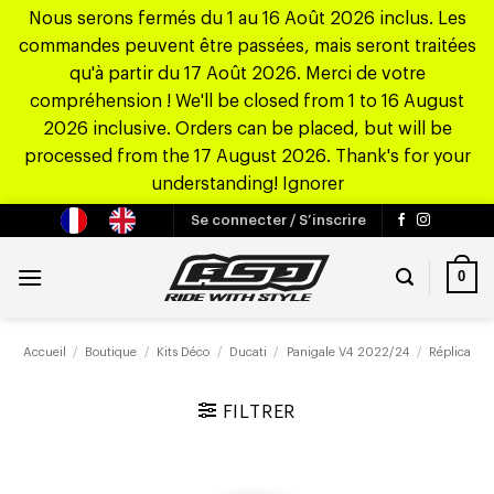
Nous serons fermés du 1 au 16 Août 2026 inclus. Les
commandes peuvent être passées, mais seront traitées
qu'à partir du 17 Août 2026. Merci de votre
compréhension ! We'll be closed from 1 to 16 August
2026 inclusive. Orders can be placed, but will be
processed from the 17 August 2026. Thank's for your
understanding!
Ignorer
Passer
Se connecter / S’inscrire
au
contenu
0
Accueil
/
Boutique
/
Kits Déco
/
Ducati
/
Panigale V4 2022/24
/
Réplica
FILTRER