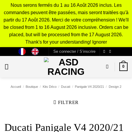
Nous serons fermés du 1 au 16 Août 2026 inclus. Les
commandes peuvent être passées, mais seront traitées qu'à
partir du 17 Août 2026. Merci de votre compréhension ! We'll
be closed from 1 to 16 August 2026 inclusive. Orders can be
placed, but will be processed from the 17 August 2026.
Thank's for your understanding!
Ignorer
Passer
Se connecter / S’inscrire
au
contenu
0
Accueil
/
Boutique
/
Kits Déco
/
Ducati
/
Panigale V4 2020/21
/
Design 2
FILTRER
Ducati Panigale V4 2020/21