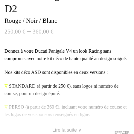
D2
Rouge / Noir / Blanc
–
250,00
€
360,00
€
Donnez à votre Ducati Panigale V4 un look Racing sans
compromis avec notre kit déco de haute qualité au design soigné.
Nos kits déco ASD sont disponibles en deux versions :
∇
STANDARD
(à partir de 250 €), sans logos ni numéro de
course, pour un design épuré.
∇
PERSO
(à partir de 360 €), incluant votre numéro de course et
les logos de vos sponsors renseignés en ligne.
Lire la suite ∨
EFFACER