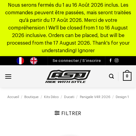
Nous serons fermés du 1 au 16 Août 2026 inclus. Les
commandes peuvent être passées, mais seront traitées
qu'à partir du 17 Août 2026. Merci de votre
compréhension ! We'll be closed from 1 to 16 August
2026 inclusive. Orders can be placed, but will be
processed from the 17 August 2026. Thank's for your
understanding!
Ignorer
Passer
Se connecter / S’inscrire
au
contenu
0
Accueil
/
Boutique
/
Kits Déco
/
Ducati
/
Panigale V4R 2026
/
Design 1
FILTRER