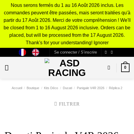
Nous serons fermés du 1 au 16 Août 2026 inclus. Les
commandes peuvent être passées, mais seront traitées qu'à
partir du 17 Août 2026. Merci de votre compréhension ! We'll
be closed from 1 to 16 August 2026 inclusive. Orders can be
placed, but will be processed from the 17 August 2026.
Thank's for your understanding!
Ignorer
Passer
Se connecter / S’inscrire
au
contenu
0
Accueil
/
Boutique
/
Kits Déco
/
Ducati
/
Panigale V4R 2026
/
Réplica 2
FILTRER