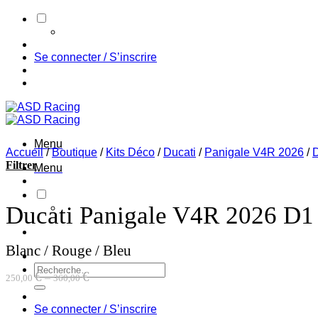
Passer
au
contenu
Se connecter / S’inscrire
Menu
Accueil
/
Boutique
/
Kits Déco
/
Ducati
/
Panigale V4R 2026
/
D
Filtrer
Menu
Ducati Panigale V4R 2026 D1
Blanc / Rouge / Bleu
Recherche
€
€
–
250,00
360,00
pour :
Se connecter / S’inscrire