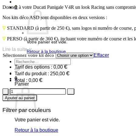
Donnez à votre Ducati Panigale V4R un look Racing sans compromis av
0
Nos kits déco ASD sont disponibles en deux versions :
∇
STANDARD
(à partir de 250 €), sans logos ni numéro de course, 
∇
PERSO
(à partir de 360 €), incluant votre numéro de course et les 
Votre panier est vide.
Lire la suite ∨
Retour à la boutique
Effacer
Sélectionnez votre kit déco
Recherche
€
pour :
Tarif des options :
0,00
€
Tarif du produit :
250,00
0
€
Total :
0,00
Panier
quantité
de
Ajouter au panier
Ducati
Panigale
Filtrer par couleurs
V4R
2026
Votre panier est vide.
D1
Retour à la boutique