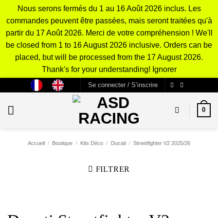
Nous serons fermés du 1 au 16 Août 2026 inclus. Les
commandes peuvent être passées, mais seront traitées qu'à
partir du 17 Août 2026. Merci de votre compréhension ! We'll
be closed from 1 to 16 August 2026 inclusive. Orders can be
placed, but will be processed from the 17 August 2026.
Thank's for your understanding!
Ignorer
Passer
Se connecter / S’inscrire
au
contenu
0
Accueil
/
Boutique
/
Kits Déco
/
Ducati
/
Streetfighter V2 2025/26
FILTRER