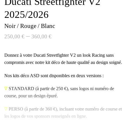
Ducati Streetfighter V2
2025/2026
Noir / Rouge / Blanc
–
250,00
€
360,00
€
Donnez à votre Ducati Streetfighter V2 un look Racing sans
compromis avec notre kit déco de haute qualité au design soigné.
Nos kits déco ASD sont disponibles en deux versions :
∇
STANDARD
(à partir de 250 €), sans logos ni numéro de
course, pour un design épuré.
∇
PERSO
(à partir de 360 €), incluant votre numéro de course et
les logos de vos sponsors renseignés en ligne.