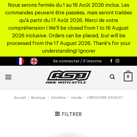
Nous serons fermés du 1 au 16 Août 2026 inclus. Les
commandes peuvent être passées, mais seront traitées
qu'à partir du 17 Août 2026. Merci de votre
compréhension ! We'll be closed from 1 to 16 August
2026 inclusive. Orders can be placed, but will be
processed from the 17 August 2026. Thank's for your
understanding!
Ignorer
Passer
Se connecter / S’inscrire
au
contenu
0
Accueil
/
Boutique
/
Kits Déco
/
Honda
/
CBR1000RR 2006/07
FILTRER