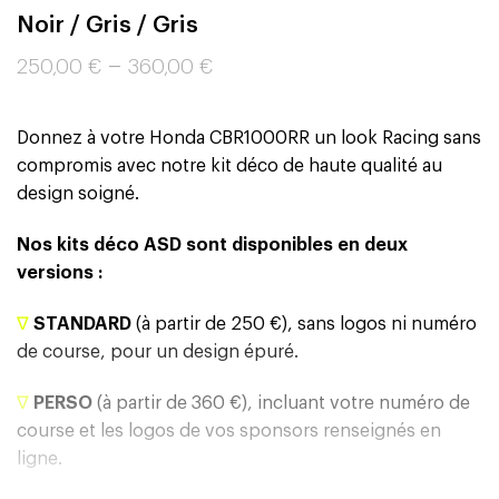
Noir / Gris / Gris
–
250,00
€
360,00
€
Donnez à votre Honda CBR1000RR un look Racing sans
compromis avec notre kit déco de haute qualité au
design soigné.
Nos kits déco ASD sont disponibles en deux
versions :
∇
STANDARD
(à partir de 250 €), sans logos ni numéro
de course, pour un design épuré.
∇
PERSO
(à partir de 360 €), incluant votre numéro de
course et les logos de vos sponsors renseignés en
ligne.