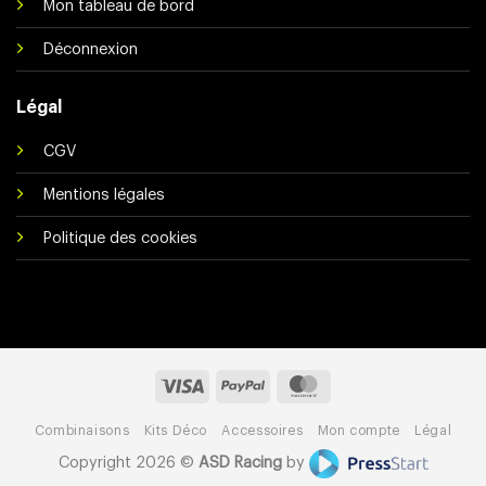
Mon tableau de bord
Déconnexion
Légal
CGV
Mentions légales
Politique des cookies
Visa
PayPal
MasterCard
Combinaisons
Kits Déco
Accessoires
Mon compte
Légal
Copyright 2026 ©
ASD Racing
by