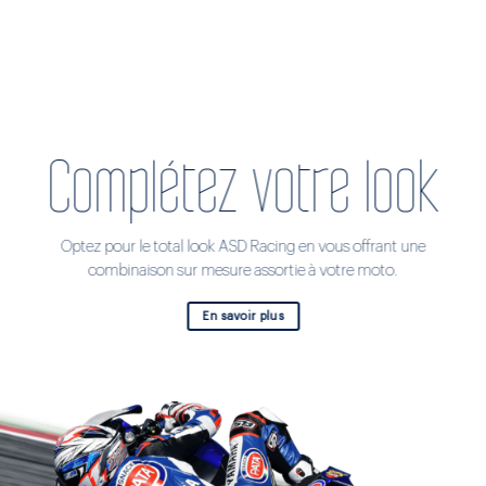
Complétez votre look
Optez pour le total look ASD Racing en vous offrant une
combinaison sur mesure assortie à votre moto.
En savoir plus