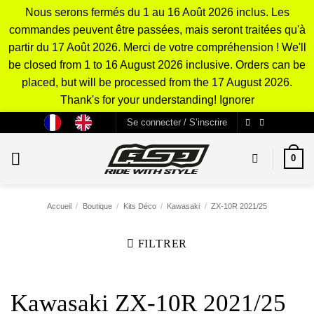
Nous serons fermés du 1 au 16 Août 2026 inclus. Les
commandes peuvent être passées, mais seront traitées qu'à
partir du 17 Août 2026. Merci de votre compréhension ! We'll
be closed from 1 to 16 August 2026 inclusive. Orders can be
placed, but will be processed from the 17 August 2026.
Thank's for your understanding!
Ignorer
Passer
Se connecter / S’inscrire
au
contenu
0
Accueil
/
Boutique
/
Kits Déco
/
Kawasaki
/
ZX-10R 2021/25
FILTRER
Kawasaki ZX-10R 2021/25