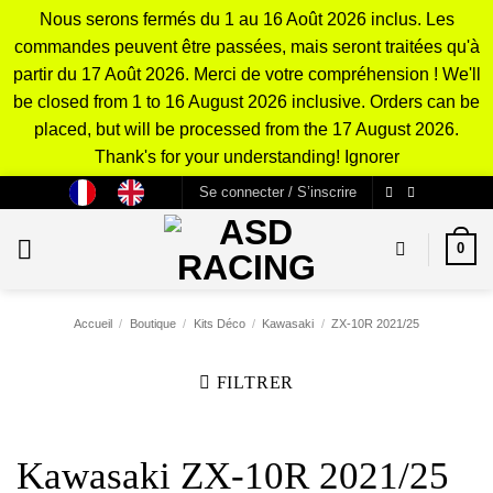
Nous serons fermés du 1 au 16 Août 2026 inclus. Les
commandes peuvent être passées, mais seront traitées qu'à
partir du 17 Août 2026. Merci de votre compréhension ! We'll
be closed from 1 to 16 August 2026 inclusive. Orders can be
placed, but will be processed from the 17 August 2026.
Thank's for your understanding!
Ignorer
Passer
Se connecter / S’inscrire
au
contenu
0
Accueil
/
Boutique
/
Kits Déco
/
Kawasaki
/
ZX-10R 2021/25
FILTRER
Kawasaki ZX-10R 2021/25