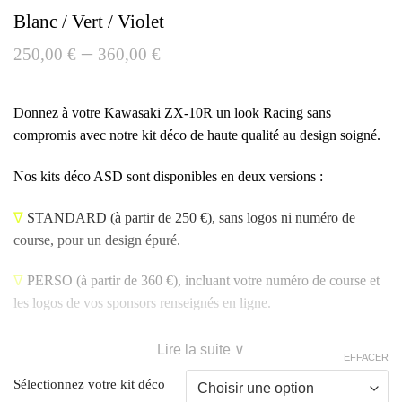
Blanc / Vert / Violet
–
250,00
€
360,00
€
Donnez à votre Kawasaki ZX-10R un look Racing sans
compromis avec notre kit déco de haute qualité au design soigné.
Nos kits déco ASD sont disponibles en deux versions :
∇
STANDARD
(à partir de 250 €), sans logos ni numéro de
course, pour un design épuré.
∇
PERSO
(à partir de 360 €), incluant votre numéro de course et
les logos de vos sponsors renseignés en ligne.
Lire la suite ∨
EFFACER
Sélectionnez votre kit déco