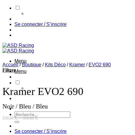
Passer
au
contenu
Se connecter / S’inscrire
Menu
Accueil
/
Boutique
/
Kits Déco
/
Kramer
/
EVO2 690
Filtrer
Menu
Kramer EVO2 690
Noir / Bleu / Bleu
Recherche
€
€
–
250,00
360,00
pour :
Se connecter / S’inscrire