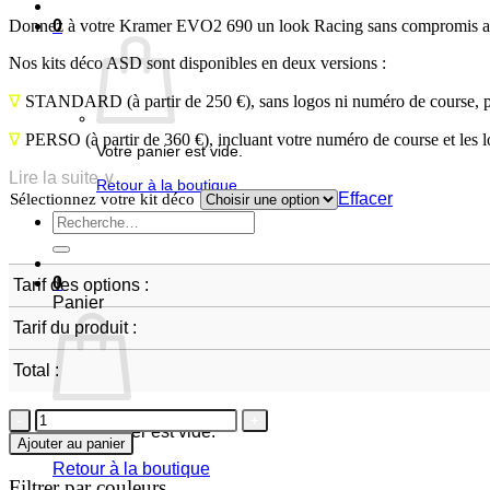
Donnez à votre Kramer EVO2 690 un look Racing sans compromis avec
0
Nos kits déco ASD sont disponibles en deux versions :
∇
STANDARD
(à partir de 250 €), sans logos ni numéro de course, 
∇
PERSO
(à partir de 360 €), incluant votre numéro de course et les 
Votre panier est vide.
Lire la suite ∨
Retour à la boutique
Effacer
Sélectionnez votre kit déco
Recherche
pour :
0
Tarif des options :
Panier
Tarif du produit :
Total :
quantité
Votre panier est vide.
de
Ajouter au panier
Kramer
Retour à la boutique
EVO2
Filtrer par couleurs