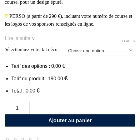
course, pour un design épuré.
∇
PERSO
(à partir de 290 €), incluant votre numéro de course et
les logos de vos sponsors renseignés en ligne.
Lire la suite ∨
EFFACER
Sélectionnez votre kit déco
€
Tarif des options :
0,00
€
Tarif du produit :
190,00
€
Total :
0,00
quantité de Ohvale GP-0 160 EVO
Ajouter au panier