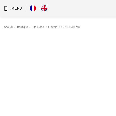
Passer
MENU
au
contenu
Accueil
/
Boutique
/
Kits Déco
/
Ohvale
/
GP-0 160 EVO