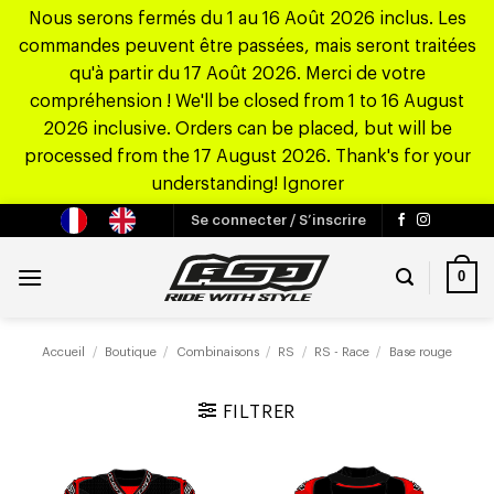
Nous serons fermés du 1 au 16 Août 2026 inclus. Les
commandes peuvent être passées, mais seront traitées
qu'à partir du 17 Août 2026. Merci de votre
compréhension ! We'll be closed from 1 to 16 August
2026 inclusive. Orders can be placed, but will be
processed from the 17 August 2026. Thank's for your
understanding!
Ignorer
Passer
Se connecter / S’inscrire
au
contenu
0
Accueil
/
Boutique
/
Combinaisons
/
RS
/
RS - Race
/
Base rouge
FILTRER