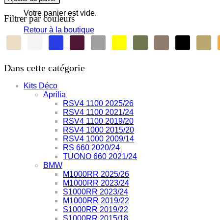
RS
-
Votre panier est vide.
Filtrer par couleurs
Race
Retour à la boutique
Dans cette catégorie
Kits Déco
Aprilia
RSV4 1100 2025/26
RSV4 1100 2021/24
RSV4 1100 2019/20
RSV4 1000 2015/20
RSV4 1000 2009/14
RS 660 2020/24
TUONO 660 2021/24
BMW
M1000RR 2025/26
M1000RR 2023/24
S1000RR 2023/24
M1000RR 2019/22
S1000RR 2019/22
S1000RR 2015/18