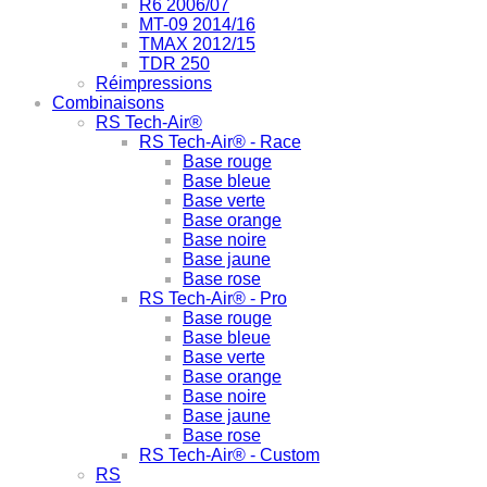
R6 2006/07
MT-09 2014/16
TMAX 2012/15
TDR 250
Réimpressions
Combinaisons
RS Tech-Air®
RS Tech-Air® - Race
Base rouge
Base bleue
Base verte
Base orange
Base noire
Base jaune
Base rose
RS Tech-Air® - Pro
Base rouge
Base bleue
Base verte
Base orange
Base noire
Base jaune
Base rose
RS Tech-Air® - Custom
RS