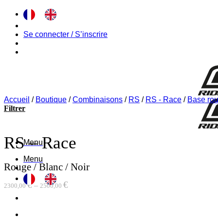
Passer
au
contenu
Se connecter / S’inscrire
Accueil
/
Boutique
/
Combinaisons
/
RS
/
RS - Race
/
Base ro
Filtrer
RS – Race
Menu
Menu
Rouge / Blanc / Noir
€
€
–
2300,00
2500,00