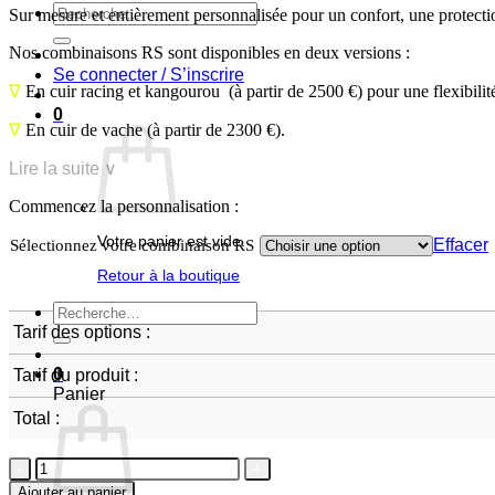
Recherche
Sur mesure et entièrement personnalisée pour un confort, une protect
pour :
Nos combinaisons RS sont disponibles en deux versions :
Se connecter / S’inscrire
∇
En cuir racing et kangourou
(à partir de 2500 €) pour une flexibili
0
∇
En cuir de vache
(à partir de 2300 €).
Lire la suite ∨
Commencez la personnalisation :
Votre panier est vide.
Effacer
Sélectionnez votre combinaison RS
Retour à la boutique
Recherche
pour :
Tarif des options :
0
Tarif du produit :
Panier
Total :
quantité
de
Ajouter au panier