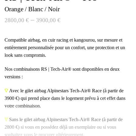
Orange / Blanc / Noir
–
2800,00
€
3900,00
€
Compatible airbag, en cuir racing et kangourou, sur mesure et
entièrement personnalisée pour un confort, une protection et un
look sans compromis.
Nos combinaisons RS | Tech-Air® sont disponibles en deux
versions :
∇
Avec le gilet airbag Alpinestars
Tech-Air® Race
(à partir de
3900 €) qui prend place dans le logement prévu à cet effet dans
votre combinaison.
∇
Sans le gilet airbag Alpinestars
Tech-Air® Race
(à partir de
2800 €) si vous en possédez déjà un exemplaire ou si vous
souhaitez vous le procurer ultérieurement.