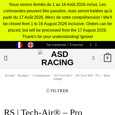
Nous serons fermés du 1 au 16 Août 2026 inclus. Les
commandes peuvent être passées, mais seront traitées qu'à
partir du 17 Août 2026. Merci de votre compréhension ! We'll
be closed from 1 to 16 August 2026 inclusive. Orders can be
placed, but will be processed from the 17 August 2026.
Thank's for your understanding!
Ignorer
Passer
Se connecter / S’inscrire
au
contenu
0
Accueil
/
Boutique
/
Combinaisons
/
RS Tech-Air®
/
RS Tech-Air® - Pro
/
Base
orange
FILTRER
RS | Tech-Air® – Pro