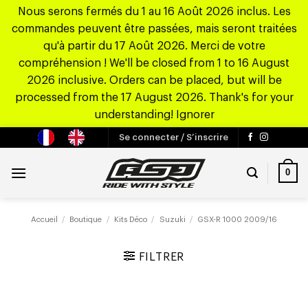
Nous serons fermés du 1 au 16 Août 2026 inclus. Les
commandes peuvent être passées, mais seront traitées
qu'à partir du 17 Août 2026. Merci de votre
compréhension ! We'll be closed from 1 to 16 August
2026 inclusive. Orders can be placed, but will be
processed from the 17 August 2026. Thank's for your
understanding!
Ignorer
Passer
Se connecter / S’inscrire
au
contenu
0
Accueil
/
Boutique
/
Kits Déco
/
Suzuki
/
GSX-R 1000 2009/16
FILTRER