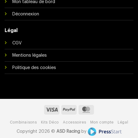
Mon tableau de bord
Déconnexion
Légal
CGV
Mentions légales
Politique des cookies
Visa
PayPal
MasterCard
Combinaisons
Kits Déco
Accessoires
Mon compte
Légal
Copyright 2026 ©
ASD Racing
by