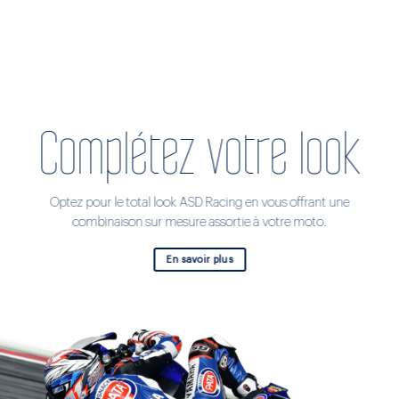
Complétez votre look
Optez pour le total look ASD Racing en vous offrant une
combinaison sur mesure assortie à votre moto.
En savoir plus