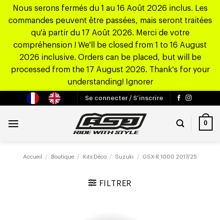
Nous serons fermés du 1 au 16 Août 2026 inclus. Les
commandes peuvent être passées, mais seront traitées
qu'à partir du 17 Août 2026. Merci de votre
compréhension ! We'll be closed from 1 to 16 August
2026 inclusive. Orders can be placed, but will be
processed from the 17 August 2026. Thank's for your
understanding!
Ignorer
Passer
Se connecter / S’inscrire
au
contenu
0
Accueil
/
Boutique
/
Kits Déco
/
Suzuki
/
GSX-R 1000 2017/25
FILTRER