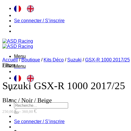
Passer
au
contenu
Se connecter / S’inscrire
Menu
Accueil
/
Boutique
/
Kits Déco
/
Suzuki
/
GSX-R 1000 2017/25
Filtrer
Menu
Suzuki GSX-R 1000 2017/25
Blanc / Noir / Beige
Recherche
pour :
€
€
–
250,00
360,00
Se connecter / S’inscrire