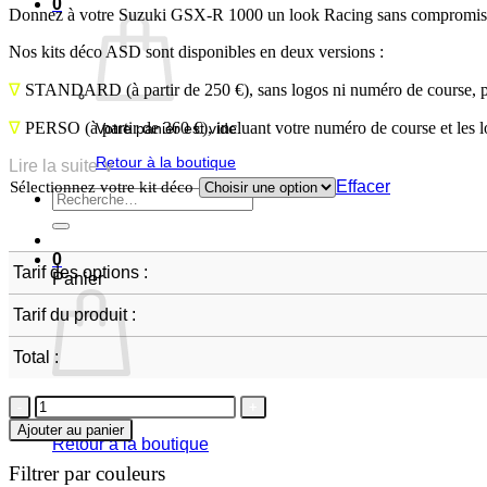
0
Donnez à votre Suzuki GSX-R 1000 un look Racing sans compromis ave
Nos kits déco ASD sont disponibles en deux versions :
∇
STANDARD
(à partir de 250 €), sans logos ni numéro de course, 
∇
PERSO
(à partir de 360 €), incluant votre numéro de course et les 
Votre panier est vide.
Retour à la boutique
Lire la suite ∨
Effacer
Sélectionnez votre kit déco
Recherche
pour :
0
Tarif des options :
Panier
Tarif du produit :
Total :
quantité
Votre panier est vide.
de
Ajouter au panier
Suzuki
Retour à la boutique
GSX-
Filtrer par couleurs
R