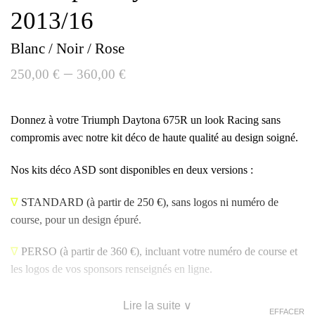
2013/16
Blanc / Noir / Rose
–
250,00
€
360,00
€
Donnez à votre Triumph Daytona 675R un look Racing sans
compromis avec notre kit déco de haute qualité au design soigné.
Nos kits déco ASD sont disponibles en deux versions :
∇
STANDARD
(à partir de 250 €), sans logos ni numéro de
course, pour un design épuré.
∇
PERSO
(à partir de 360 €), incluant votre numéro de course et
les logos de vos sponsors renseignés en ligne.
Lire la suite ∨
EFFACER