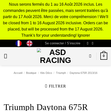
Nous serons fermés du 1 au 16 Août 2026 inclus. Les
commandes peuvent être passées, mais seront traitées qu'à
partir du 17 Août 2026. Merci de votre compréhension ! We'll
be closed from 1 to 16 August 2026 inclusive. Orders can be
placed, but will be processed from the 17 August 2026.
Thank's for your understanding!
Ignorer
Passer
Se connecter / S’inscrire
au
contenu
0
Accueil
/
Boutique
/
Kits Déco
/
Triumph
/
Daytona 675R 2013/16
FILTRER
Triumph Daytona 675R