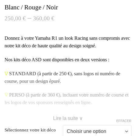
Blanc / Rouge / Noir
–
250,00
€
360,00
€
Donnez à votre Yamaha R1 un look Racing sans compromis avec
notre kit déco de haute qualité au design soigné.
Nos kits déco ASD sont disponibles en deux versions :
∇
STANDARD
(à partir de 250 €), sans logos ni numéro de
course, pour un design épuré.
∇
PERSO
(à partir de 360 €), incluant votre numéro de course et
les logos de vos sponsors renseignés en ligne.
Lire la suite ∨
EFFACER
Sélectionnez votre kit déco