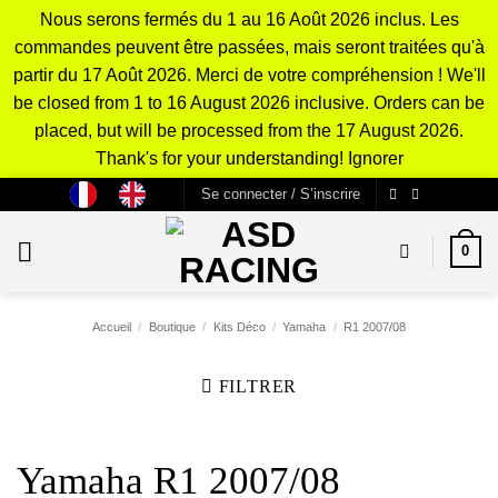
Nous serons fermés du 1 au 16 Août 2026 inclus. Les
commandes peuvent être passées, mais seront traitées qu'à
partir du 17 Août 2026. Merci de votre compréhension ! We'll
be closed from 1 to 16 August 2026 inclusive. Orders can be
placed, but will be processed from the 17 August 2026.
Thank's for your understanding!
Ignorer
Passer
Se connecter / S’inscrire
au
contenu
0
Accueil
/
Boutique
/
Kits Déco
/
Yamaha
/
R1 2007/08
FILTRER
Yamaha R1 2007/08