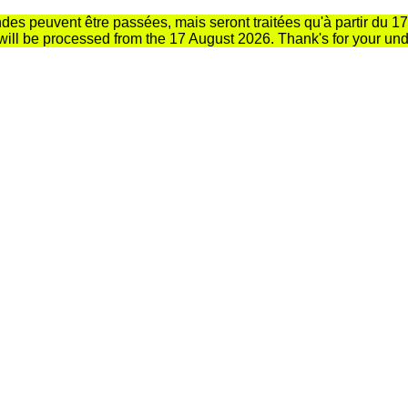
s peuvent être passées, mais seront traitées qu'à partir du 17
 will be processed from the 17 August 2026. Thank's for your un