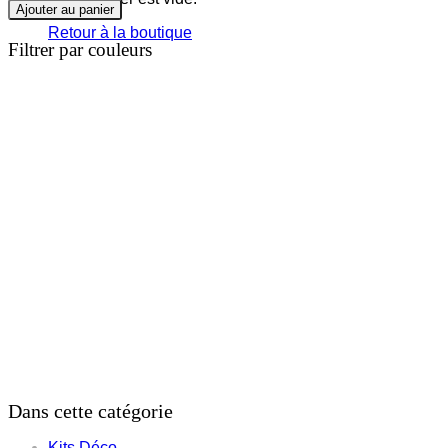
de
Ajouter au panier
Yamaha
Retour à la boutique
R1
Filtrer par couleurs
2025/26
Dans cette catégorie
Kits Déco