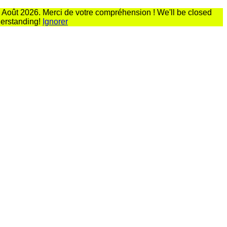
 Août 2026. Merci de votre compréhension ! We'll be closed
derstanding!
Ignorer