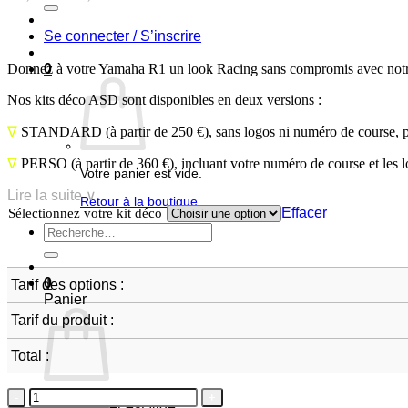
Se connecter / S’inscrire
Donnez à votre Yamaha R1 un look Racing sans compromis avec notre 
0
Nos kits déco ASD sont disponibles en deux versions :
∇
STANDARD
(à partir de 250 €), sans logos ni numéro de course, 
∇
PERSO
(à partir de 360 €), incluant votre numéro de course et les 
Votre panier est vide.
Lire la suite ∨
Retour à la boutique
Effacer
Sélectionnez votre kit déco
Recherche
pour :
0
Tarif des options :
Panier
Tarif du produit :
Total :
quantité
Votre panier est vide.