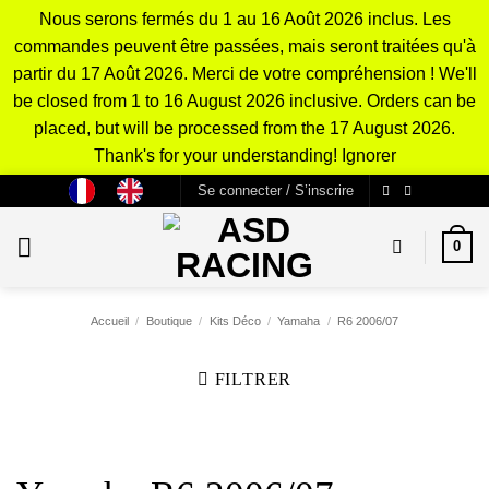
Nous serons fermés du 1 au 16 Août 2026 inclus. Les
commandes peuvent être passées, mais seront traitées qu'à
partir du 17 Août 2026. Merci de votre compréhension ! We'll
be closed from 1 to 16 August 2026 inclusive. Orders can be
placed, but will be processed from the 17 August 2026.
Thank's for your understanding!
Ignorer
Passer
Se connecter / S’inscrire
au
contenu
0
Accueil
/
Boutique
/
Kits Déco
/
Yamaha
/
R6 2006/07
FILTRER