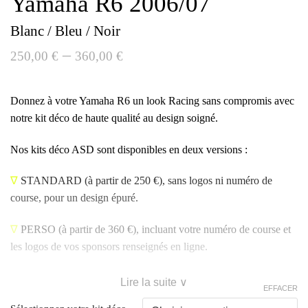
Yamaha R6 2006/07
Blanc / Bleu / Noir
–
250,00
€
360,00
€
Donnez à votre Yamaha R6 un look Racing sans compromis avec
notre kit déco de haute qualité au design soigné.
Nos kits déco ASD sont disponibles en deux versions :
∇
STANDARD
(à partir de 250 €), sans logos ni numéro de
course, pour un design épuré.
∇
PERSO
(à partir de 360 €), incluant votre numéro de course et
les logos de vos sponsors renseignés en ligne.
Lire la suite ∨
EFFACER