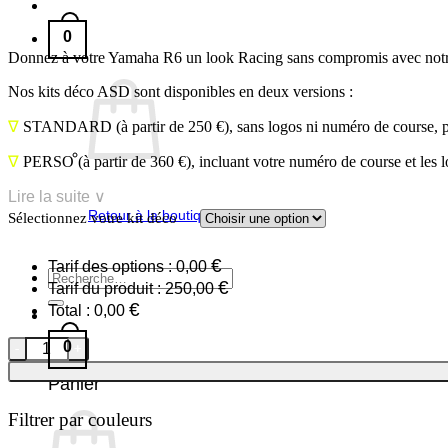
0
Donnez à votre Yamaha R6 un look Racing sans compromis avec notre 
Nos kits déco ASD sont disponibles en deux versions :
∇
STANDARD
(à partir de 250 €), sans logos ni numéro de course, 
∇
PERSO
(à partir de 360 €), incluant votre numéro de course et les 
Lire la suite ∨
Retour à la boutique
Sélectionnez votre kit déco
€
Tarif des options :
0,00
Recherche
€
Tarif du produit :
250,00
pour :
€
Total :
0,00
quantité de Yamaha R6 2017/25
0
Panier
Filtrer par couleurs