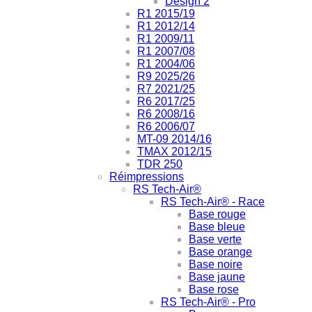
Design 2
R1 2015/19
R1 2012/14
R1 2009/11
R1 2007/08
R1 2004/06
R9 2025/26
R7 2021/25
R6 2017/25
R6 2008/16
R6 2006/07
MT-09 2014/16
TMAX 2012/15
TDR 250
Réimpressions
RS Tech-Air®
RS Tech-Air® - Race
Base rouge
Base bleue
Base verte
Base orange
Base noire
Base jaune
Base rose
RS Tech-Air® - Pro