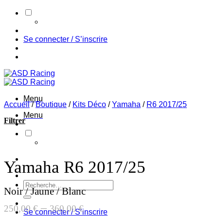
Passer
au
contenu
Se connecter / S’inscrire
Menu
Accueil
/
Boutique
/
Kits Déco
/
Yamaha
/
R6 2017/25
Menu
Filtrer
Yamaha R6 2017/25
Recherche
Noir / Jaune / Blanc
pour :
–
250,00
€
360,00
€
Se connecter / S’inscrire