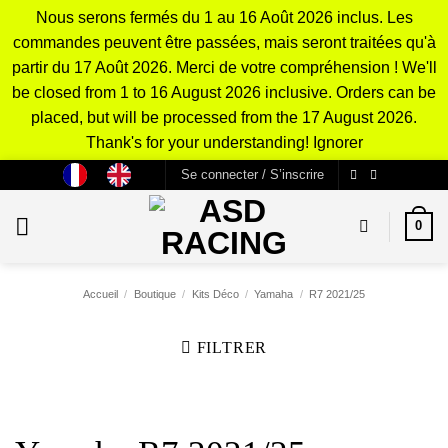
Nous serons fermés du 1 au 16 Août 2026 inclus. Les
commandes peuvent être passées, mais seront traitées qu'à
partir du 17 Août 2026. Merci de votre compréhension ! We'll
be closed from 1 to 16 August 2026 inclusive. Orders can be
placed, but will be processed from the 17 August 2026.
Thank's for your understanding!
Ignorer
Passer
Se connecter / S’inscrire
au
contenu
0
Accueil
/
Boutique
/
Kits Déco
/
Yamaha
/
R7 2021/25
FILTRER