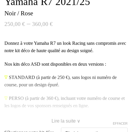
Yamaha R7 2021/25
Noir / Rose
–
250,00
€
360,00
€
Donnez à votre Yamaha R7 un look Racing sans compromis avec
notre kit déco de haute qualité au design soigné.
Nos kits déco ASD sont disponibles en deux versions :
∇
STANDARD
(à partir de 250 €), sans logos ni numéro de
course, pour un design épuré.
∇
PERSO
(à partir de 360 €), incluant votre numéro de course et
les logos de vos sponsors renseignés en ligne.
Lire la suite ∨
EFFACER