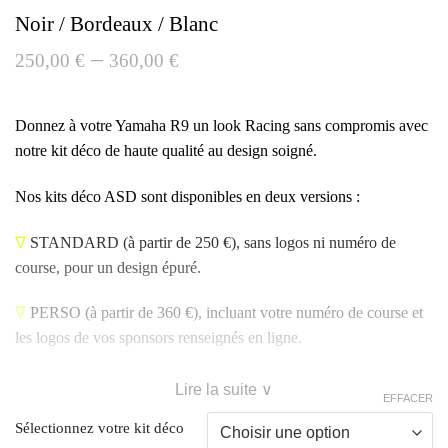
Noir / Bordeaux / Blanc
–
250,00
€
360,00
€
Donnez à votre Yamaha R9 un look Racing sans compromis avec
notre kit déco de haute qualité au design soigné.
Nos kits déco ASD sont disponibles en deux versions :
∇
STANDARD
(à partir de 250 €), sans logos ni numéro de
course, pour un design épuré.
∇
PERSO
(à partir de 360 €), incluant votre numéro de course et
les logos de vos sponsors renseignés en ligne.
Lire la suite ∨
EFFACER
Sélectionnez votre kit déco