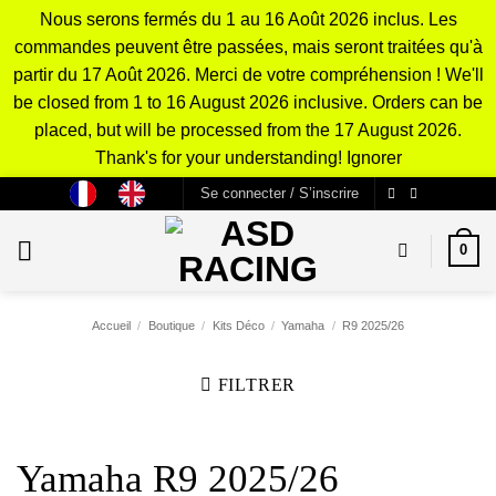
Nous serons fermés du 1 au 16 Août 2026 inclus. Les
commandes peuvent être passées, mais seront traitées qu'à
partir du 17 Août 2026. Merci de votre compréhension ! We'll
be closed from 1 to 16 August 2026 inclusive. Orders can be
placed, but will be processed from the 17 August 2026.
Thank's for your understanding!
Ignorer
Passer
Se connecter / S’inscrire
au
contenu
0
Accueil
/
Boutique
/
Kits Déco
/
Yamaha
/
R9 2025/26
FILTRER
Yamaha R9 2025/26