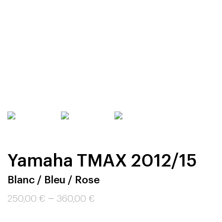
Yamaha TMAX 2012/15
Blanc / Bleu / Rose
–
250,00
€
360,00
€