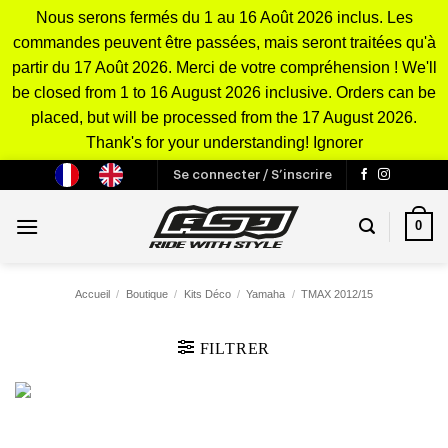
Nous serons fermés du 1 au 16 Août 2026 inclus. Les
commandes peuvent être passées, mais seront traitées qu'à
partir du 17 Août 2026. Merci de votre compréhension ! We'll
be closed from 1 to 16 August 2026 inclusive. Orders can be
placed, but will be processed from the 17 August 2026.
Thank's for your understanding!
Ignorer
Passer
Se connecter / S’inscrire
au
contenu
0
Accueil
/
Boutique
/
Kits Déco
/
Yamaha
/
TMAX 2012/15
FILTRER