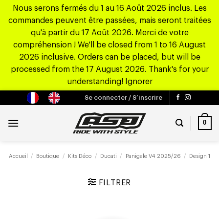
Nous serons fermés du 1 au 16 Août 2026 inclus. Les
commandes peuvent être passées, mais seront traitées
qu'à partir du 17 Août 2026. Merci de votre
compréhension ! We'll be closed from 1 to 16 August
2026 inclusive. Orders can be placed, but will be
processed from the 17 August 2026. Thank's for your
understanding!
Ignorer
Passer
Se connecter / S’inscrire
au
contenu
0
Accueil
/
Boutique
/
Kits Déco
/
Ducati
/
Panigale V4 2025/26
/
Design 1
FILTRER