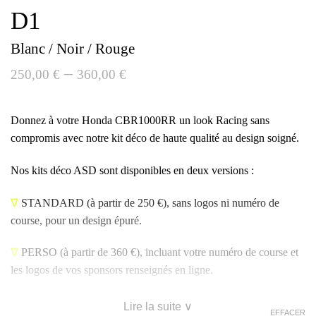
D1
Blanc / Noir / Rouge
–
250,00
€
360,00
€
Donnez à votre Honda CBR1000RR un look Racing sans
compromis avec notre kit déco de haute qualité au design soigné.
Nos kits déco ASD sont disponibles en deux versions :
∇
STANDARD
(à partir de 250 €), sans logos ni numéro de
course, pour un design épuré.
∇
PERSO
(à partir de 360 €), incluant votre numéro de course et
les logos de vos sponsors renseignés en ligne.
Lire la suite ∨
EFFACER