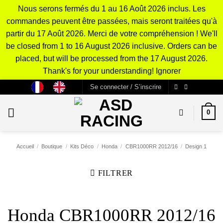
Nous serons fermés du 1 au 16 Août 2026 inclus. Les
commandes peuvent être passées, mais seront traitées qu'à
partir du 17 Août 2026. Merci de votre compréhension ! We'll
be closed from 1 to 16 August 2026 inclusive. Orders can be
placed, but will be processed from the 17 August 2026.
Thank's for your understanding!
Ignorer
Passer
Se connecter / S’inscrire
au
contenu
0
Accueil
/
Boutique
/
Kits Déco
/
Honda
/
CBR1000RR 2012/16
/
Design 1
FILTRER
Honda CBR1000RR 2012/16