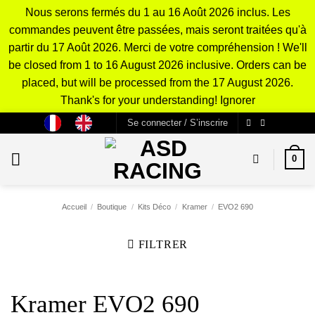
Nous serons fermés du 1 au 16 Août 2026 inclus. Les
commandes peuvent être passées, mais seront traitées qu'à
partir du 17 Août 2026. Merci de votre compréhension ! We'll
be closed from 1 to 16 August 2026 inclusive. Orders can be
placed, but will be processed from the 17 August 2026.
Thank's for your understanding!
Ignorer
Passer
Se connecter / S’inscrire
au
contenu
0
Accueil
/
Boutique
/
Kits Déco
/
Kramer
/
EVO2 690
FILTRER
Kramer EVO2 690