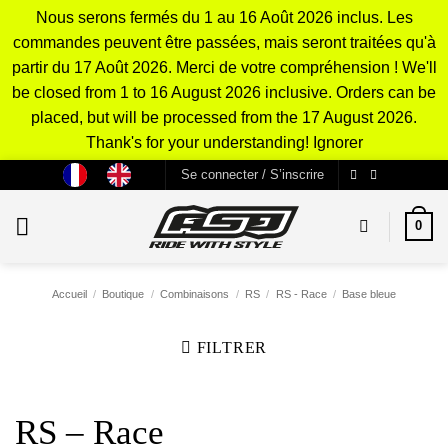
Nous serons fermés du 1 au 16 Août 2026 inclus. Les
commandes peuvent être passées, mais seront traitées qu'à
partir du 17 Août 2026. Merci de votre compréhension ! We'll
be closed from 1 to 16 August 2026 inclusive. Orders can be
placed, but will be processed from the 17 August 2026.
Thank's for your understanding!
Ignorer
Passer
Se connecter / S’inscrire
au
contenu
0
Accueil
/
Boutique
/
Combinaisons
/
RS
/
RS - Race
/
Base bleue
FILTRER
RS – Race