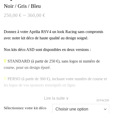
Noir / Gris / Bleu
–
250,00
€
360,00
€
Donnez à votre Aprilia RSV4 un look Racing sans compromis
avec notre kit déco de haute qualité au design soigné.
Nos kits déco ASD sont disponibles en deux versions :
∇
STANDARD
(à partir de 250 €), sans logos ni numéro de
course, pour un design épuré.
∇
PERSO
(à partir de 360 €), incluant votre numéro de course et
les logos de vos sponsors renseignés en ligne.
Lire la suite ∨
EFFACER
Sélectionnez votre kit déco