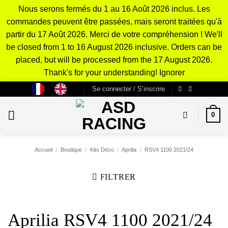
Nous serons fermés du 1 au 16 Août 2026 inclus. Les
commandes peuvent être passées, mais seront traitées qu'à
partir du 17 Août 2026. Merci de votre compréhension ! We'll
be closed from 1 to 16 August 2026 inclusive. Orders can be
placed, but will be processed from the 17 August 2026.
Thank's for your understanding!
Ignorer
Passer
Se connecter / S’inscrire
au
contenu
0
Accueil
/
Boutique
/
Kits Déco
/
Aprilia
/
RSV4 1100 2021/24
FILTRER
Aprilia RSV4 1100 2021/24