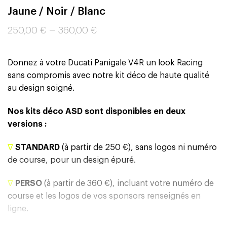
Jaune / Noir / Blanc
–
250,00
€
360,00
€
Donnez à votre Ducati Panigale V4R un look Racing
sans compromis avec notre kit déco de haute qualité
au design soigné.
Nos kits déco ASD sont disponibles en deux
versions :
∇
STANDARD
(à partir de 250 €), sans logos ni numéro
de course, pour un design épuré.
∇
PERSO
(à partir de 360 €), incluant votre numéro de
course et les logos de vos sponsors renseignés en
ligne.