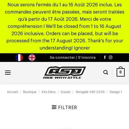
Nous serons fermés du 1 au 16 Août 2026 inclus. Les
commandes peuvent être passées, mais seront traitées
qu'à partir du 17 Août 2026. Merci de votre
compréhension ! We'll be closed from 1 to 16 August
2026 inclusive. Orders can be placed, but will be
processed from the 17 August 2026. Thank's for your
understanding!
Ignorer
Passer
Se connecter / S’inscrire
au
contenu
0
Accueil
/
Boutique
/
Kits Déco
/
Ducati
/
Panigale V4R 2026
/
Design 1
FILTRER